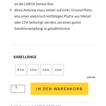
an die LARUS Sensor Box
diese Antenne muss immer auf einer Ground Plate,
also einer elektrisch leitfähigen Platte aus Metall
oder CFK befestigt werden, um einen guten
Satellitenempfang zu gewährleisten
KABELLÄNGE
0,5 m
1,0 m
2,0 m
5,0 m
Leeren
GNSS
IN DEN WARENKORB
Antenne
Menge