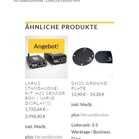
Artikelnummer:
LARUS-GNSS-AN
ÄHNLICHE PRODUKTE
Angebot!
LARUS
GNSS GROUND
STANDALONE:
PLATE
KIT AUS SENSOR
11,90
€
–
14,28
€
BOX / VARIO
DISPLAY(S)
inkl. MwSt.
1.732,64
€
–
plus
Versandkosten
2.998,80
€
Lieferzeit:
3-5
inkl. MwSt.
Werktage / Business
plus
Versandkosten
Days