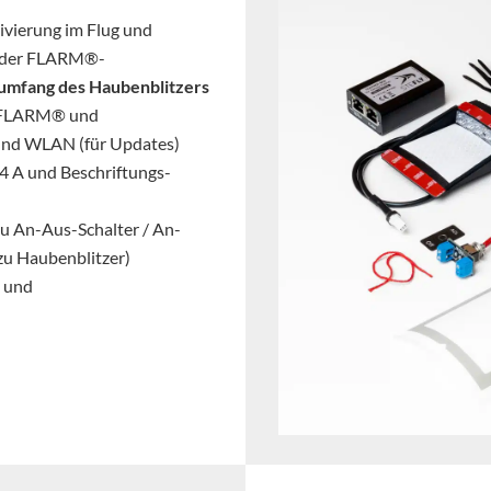
tivierung im Flug und
d der FLARM®-
erumfang des Haubenblitzers
nn FLARM® und
 und WLAN (für Updates)
 4 A und Beschriftungs-
zu An-Aus-Schalter / An-
zu Haubenblitzer)
 und