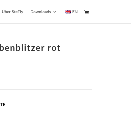
Über SteFly
Downloads
EN
benblitzer rot
NTE