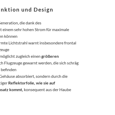
unktion und Design
neration, die dank des
t einem sehr hohen Strom für maximale
den können
mte Lichtstrahl warnt insbesondere frontal
zeuge
möglicht zugleich einen
größeren
ch Flugzeuge gewarnt werden, die sich schräg
 befinden
 Gehäuse absorbiert, sondern durch die
tiger
Reflektorfolie, wie sie auf
nsatz kommt,
konsequent aus der Haube