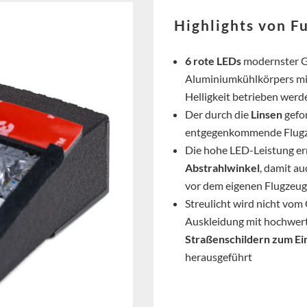
Highlights von F
6 rote LEDs
modernster Ge
Aluminiumkühlkörpers mi
Helligkeit betrieben wer
Der durch die
Linsen
gefor
entgegenkommende Flug
Die hohe LED-Leistung er
Abstrahlwinkel
, damit au
vor dem eigenen Flugzeug
Streulicht wird nicht vom
Auskleidung mit hochwer
Straßenschildern zum Ei
herausgeführt