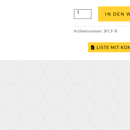
SteFly
IN DEN 
Haubenblitzer
rot
Menge
Artikelnummer:
SFCF-R
LISTE MIT K